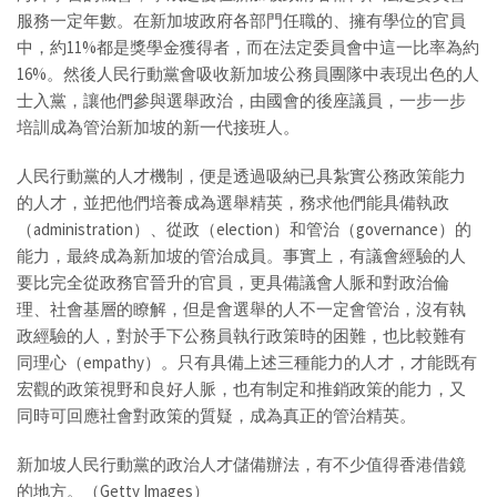
服務一定年數。在新加坡政府各部門任職的、擁有學位的官員
中，約11%都是獎學金獲得者，而在法定委員會中這一比率為約
16%。然後人民行動黨會吸收新加坡公務員團隊中表現出色的人
士入黨，讓他們參與選舉政治，由國會的後座議員，一步一步
培訓成為管治新加坡的新一代接班人。
人民行動黨的人才機制，便是透過吸納已具紮實公務政策能力
的人才，並把他們培養成為選舉精英，務求他們能具備執政
（administration）、從政（election）和管治（governance）的
能力，最終成為新加坡的管治成員。事實上，有議會經驗的人
要比完全從政務官晉升的官員，更具備議會人脈和對政治倫
理、社會基層的瞭解，但是會選舉的人不一定會管治，沒有執
政經驗的人，對於手下公務員執行政策時的困難，也比較難有
同理心（empathy）。只有具備上述三種能力的人才，才能既有
宏觀的政策視野和良好人脈，也有制定和推銷政策的能力，又
同時可回應社會對政策的質疑，成為真正的管治精英。
新加坡人民行動黨的政治人才儲備辦法，有不少值得香港借鏡
的地方。（Getty Images）