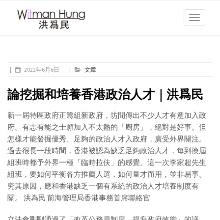
Toggle
navigati
|
2022年6月6日
|
文章
論挖掘和培養香港政治人才｜洪爲民
新一屆特區政府正籌組新政府，坊間傳出不少人才有意加入政
府。有志有能之士願加入不太熱的「廚房」，絕對是好事。但
怎樣才能發掘優秀、足夠的政治人才入政府，廣受外界關注。
過去很長一段時間，香港被認為缺乏足夠政治人才，每到換屆
組班時都予外界一種「臨時拉伕」的感覺。這一次李家超先生
組班，要如何平衡各方推薦人選，如何量才而用，並非易事。
究其原因，應和香港缺乏一個有系統的政治人才培養制度有
關。 洪為民 前海管理局香港事務首席聯絡官
立法會剛剛通過了「改革公務員制度，提升政府效能」的議