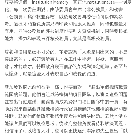
該要將這個「Institution Memory」真正地institutionalize——制度
化。每一次委任期滿，由該委員會主席（非公務員）和秘書
（公務員）寫評核並存檔，以後每次要再委任時可以作為參
考。這樣才能避免所謂只憑印象和推薦人推薦，同時也能量才
而用。同時公務員的評核制度也要引入賞罰機制，同時要根據
能力、潛力和表現來評核公務員，尤其是高級公務員。
培養和使用是密不可分的。筆者認為「人纔是用出來的，不是
捧出來的」，必須讓所有人才在工作中學習、碰壁、克服困
難，才能成才。特區政府幾百個諮詢架構和法定組織，甚至各
級議會，就是這些人才表現自己和成長的跑道。
新加坡政府此前和香港一樣，也要面對一些超出單個機構職責
範圍的問題。他們會組成跨機構的項目團隊，以審查這些問題
並提出行動建議。而讓官員成為跨部門項目團隊中的一員，有
助於讓來自某個具體機構的行政官員接觸其他機構的視野和關
注點，鼓勵他們從政府整體角度看待和解決問題。若然本港亦
能讓官員們可以換位思考，從政府整體角度看待和解決問題，
相信除了可以培養人才，也可以更快達到李家超先生提出「以