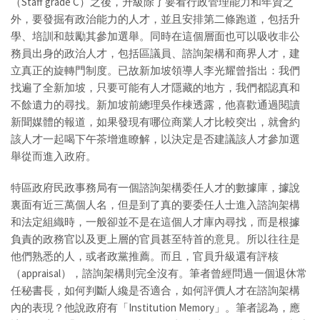
（Staff grade C）之後，升級除了要看行政管理能力和年資之
外，要發掘有政治能力的人才，並且安排第二條跑道，包括升
學、培訓和鼓勵其參加選舉。同時在這個層面也可以吸收非公
務員出身的政治人才，包括區議員、諮詢架構和商界人才，建
立真正的旋轉門制度。已故新加坡領導人李光耀曾指出：我們
找遍了全新加坡，只要可能有人才隱藏的地方，我們都認真和
不餘遺力的尋找。新加坡前總理吳作棟透露，他喜歡通過閱讀
新聞媒體的報道，如果發現有哪位商業人才比較突出，就會約
該人才一起喝下午茶增進瞭解，以決定是否建議該人才參加選
舉從而進入政府。
特區政府民政事務局有一個諮詢架構委任人才的數據庫，據說
裏面有近三萬個人名，但是到了真的要委任人士進入諮詢架構
和法定組織時，一般卻並不是在這個人才庫內尋找，而是根據
負責的政務官以及更上層的官員甚至特首的意見。所以往往是
他們熟悉的人，或者政黨推薦。而且，官員升級還有評核
（appraisal），諮詢架構則完全沒有。筆者曾經問過一個退休常
任秘書長，如何判斷人纔是否適合，如何評價人才在諮詢架構
內的表現？他說政府有「Institution Memory」。筆者認為，應