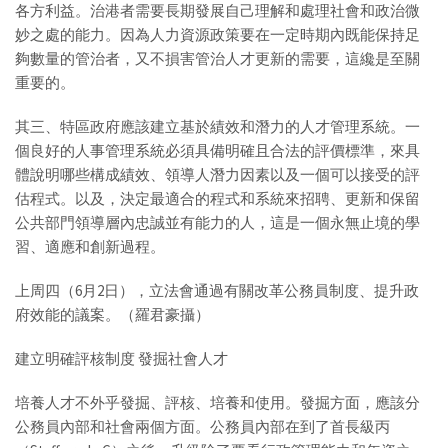
各方利益。治港者需要長期發展自己理解和處理社會和政治微
妙之處的能力。因為人力資源政策要在一定時期內既能保持足
夠數量的管治者，又不損害管治人才更新的需要，這纔是至關
重要的。
其三、特區政府應該建立基於績效和潛力的人才管理系統。一
個良好的人事管理系統必須具備明確且合法的評價標準，來具
體說明哪些構成績效、領導人潛力因素以及一個可以接受的評
估程式。以及，決定最適合的程式和系統來招聘、更新和保留
公共部門領導層內忠誠並有能力的人，這是一個永無止境的學
習、適應和創新過程。
上周四（6月2日），立法會通過有關改革公務員制度、提升政
府效能的議案。（羅君豪攝）
建立明確評核制度 發掘社會人才
培養人才不外乎發掘、評核、培養和使用。發掘方面，應該分
公務員內部和社會兩個方面。公務員內部在到了首長級丙