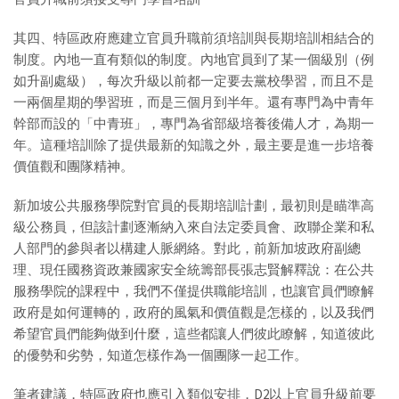
其四、特區政府應建立官員升職前須培訓與長期培訓相結合的
制度。內地一直有類似的制度。內地官員到了某一個級別（例
如升副處級），每次升級以前都一定要去黨校學習，而且不是
一兩個星期的學習班，而是三個月到半年。還有專門為中青年
幹部而設的「中青班」，專門為省部級培養後備人才，為期一
年。這種培訓除了提供最新的知識之外，最主要是進一步培養
價值觀和團隊精神。
新加坡公共服務學院對官員的長期培訓計劃，最初則是瞄準高
級公務員，但該計劃逐漸納入來自法定委員會、政聯企業和私
人部門的參與者以構建人脈網絡。對此，前新加坡政府副總
理、現任國務資政兼國家安全統籌部長張志賢解釋說：在公共
服務學院的課程中，我們不僅提供職能培訓，也讓官員們瞭解
政府是如何運轉的，政府的風氣和價值觀是怎樣的，以及我們
希望官員們能夠做到什麼，這些都讓人們彼此瞭解，知道彼此
的優勢和劣勢，知道怎樣作為一個團隊一起工作。
筆者建議，特區政府也應引入類似安排，D2以上官員升級前要