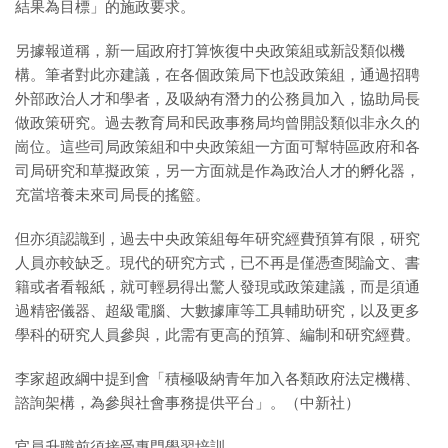
結果為目標」的施政要求。
另據報道稱，新一屆政府打算恢復中央政策組或新設類似機
構。筆者對此亦建議，在各個政策局下也設政策組，通過招聘
外部政治人才和學者，及吸納有潛力的公務員加入，協助局長
做政策研究。過去教育局和民政事務局均曾開設類似非永久的
崗位。這些司局政策組和中央政策組一方面可幫特區政府和各
司局研究和草擬政策，另一方面就是作為政治人才的孵化器，
充當培養未來司局長的搖籃。
但亦須認識到，過去中央政策組每年研究經費預算有限，研究
人員亦較缺乏。現代的研究方式，已不再是僅憑查閱論文、書
籍或者看報紙，就可輕易得出驚人發現或政策建議，而是須通
過精密儀器、超級電腦、大數據庫等工具輔助研究，以及更多
學科的研究人員參與，此需有更高的預算、編制和研究經費。
李家超政綱中提到會「積極吸納青年加入各類政府法定機構、
諮詢架構，為參與社會事務提供平台」。（中新社）
官員升職前須接受專門學習培訓