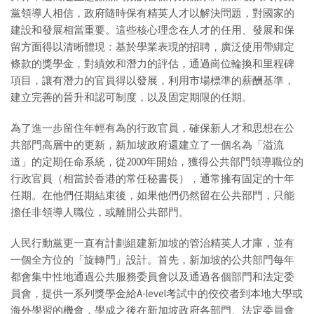
黨領導人相信，政府隨時保有精英人才以解決問題，對國家的
建設和發展相當重要。這些核心理念在人才的任用、發展和保
留方面得以清晰體現：基於學業表現的招聘，廣泛使用帶綁定
條款的獎學金，對績效和潛力的評估，通過崗位輪換和里程碑
項目，讓有潛力的官員得以發展，利用市場標準的薪酬基準，
建立完善的晉升和認可制度，以及固定期限的任期。
為了進一步留住年輕有為的行政官員，確保新人才和思想在公
共部門高層中的更新，新加坡政府還建立了一個名為「溢流
道」的定期任命系統，從2000年開始，獲得公共部門領導職位的
行政官員（相當於香港的常任秘書長），通常擁有固定的十年
任期。在他們任期結束後，如果他們仍然留在公共部門，只能
擔任非領導人職位，或離開公共部門。
人民行動黨更一直有計劃組建新加坡的管治精英人才庫，並有
一個全方位的「旋轉門」設計。首先，新加坡的公共部門每年
都會集中性地通過公共服務委員會以及通過各個部門和法定委
員會，提供一系列獎學金給A-level考試中的佼佼者到本地大學或
海外學習的機會，學成之後在新加坡政府各部門、法定委員會