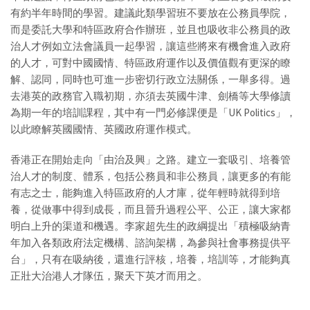
有約半年時間的學習。建議此類學習班不要放在公務員學院，
而是委託大學和特區政府合作辦班，並且也吸收非公務員的政
治人才例如立法會議員一起學習，讓這些將來有機會進入政府
的人才，可對中國國情、特區政府運作以及價值觀有更深的瞭
解、認同，同時也可進一步密切行政立法關係，一舉多得。過
去港英的政務官入職初期，亦須去英國牛津、劍橋等大學修讀
為期一年的培訓課程，其中有一門必修課便是「UK Politics」，
以此瞭解英國國情、英國政府運作模式。
香港正在開始走向「由治及興」之路。建立一套吸引、培養管
治人才的制度、體系，包括公務員和非公務員，讓更多的有能
有志之士，能夠進入特區政府的人才庫，從年輕時就得到培
養，從做事中得到成長，而且晉升過程公平、公正，讓大家都
明白上升的渠道和機遇。李家超先生的政綱提出「積極吸納青
年加入各類政府法定機構、諮詢架構，為參與社會事務提供平
台」，只有在吸納後，還進行評核，培養，培訓等，才能夠真
正壯大治港人才隊伍，聚天下英才而用之。