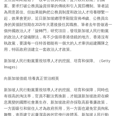
案。要求打破公務員論資排輩的傳統和引入賞罰機制。筆者認
為用意甚佳。但如果能夠把公務員制度和政治人才培養聯繫一
起，效果會更好。近日新加坡總理李顯龍宣佈49歲、公務員出
身的黃循財預期在2025年大選後接任其職務。筆者去年曾做過一
個外國政治人才「旋轉門」研究項目，發現新加坡人民行動黨
的政治人才儲備辦法，有不少值得香港借鏡的地方。香港沒有
執政黨，要讓每一任特首都能有一個大的人才庫供組建團隊之
用，特區政府須建立一套政治人才政策。
新加坡人民行動黨重視領導人才的挖掘、培育和保障。（Getty
Images）
向新加坡借鏡 培養真正管治精英
新加坡人民行動黨重視領導人才的挖掘、培育和保障，同時也
有很高的淘汰率，官員不斷汰舊換新，才能讓新加坡政府在瞬
息萬變的國際社會裏生存。新加坡政府亦採取高薪養廉政策，
一方面吸引和留住人才為政府所用，另一方面也避免官員徇私
舞弊，進而建立起廉潔高效的官僚行政體系。新加坡人民行動