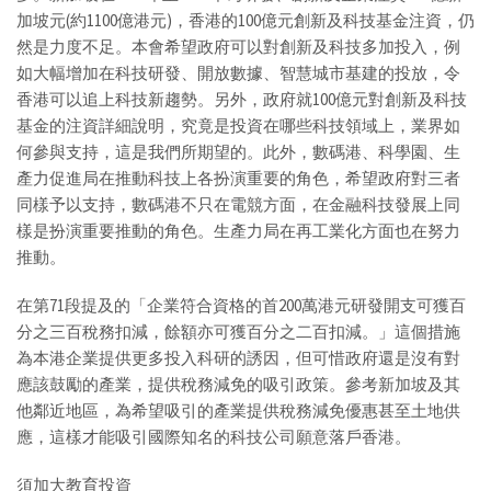
加坡元(約1100億港元)，香港的100億元創新及科技基金注資，仍
然是力度不足。本會希望政府可以對創新及科技多加投入，例
如大幅增加在科技研發、開放數據、智慧城市基建的投放，令
香港可以追上科技新趨勢。另外，政府就100億元對創新及科技
基金的注資詳細說明，究竟是投資在哪些科技領域上，業界如
何參與支持，這是我們所期望的。此外，數碼港、科學園、生
產力促進局在推動科技上各扮演重要的角色，希望政府對三者
同樣予以支持，數碼港不只在電競方面，在金融科技發展上同
樣是扮演重要推動的角色。生產力局在再工業化方面也在努力
推動。
在第71段提及的「企業符合資格的首200萬港元研發開支可獲百
分之三百稅務扣減，餘額亦可獲百分之二百扣減。」這個措施
為本港企業提供更多投入科研的誘因，但可惜政府還是沒有對
應該鼓勵的產業，提供稅務減免的吸引政策。參考新加坡及其
他鄰近地區，為希望吸引的產業提供稅務減免優惠甚至土地供
應，這樣才能吸引國際知名的科技公司願意落戶香港。
須加大教育投資