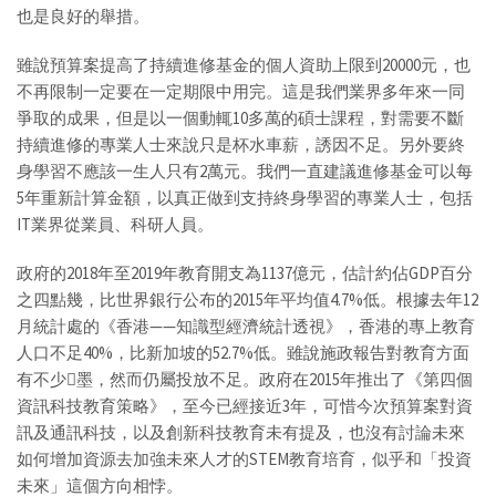
也是良好的舉措。
雖說預算案提高了持續進修基金的個人資助上限到20000元，也
不再限制一定要在一定期限中用完。這是我們業界多年來一同
爭取的成果，但是以一個動輒10多萬的碩士課程，對需要不斷
持續進修的專業人士來說只是杯水車薪，誘因不足。另外要終
身學習不應該一生人只有2萬元。我們一直建議進修基金可以每
5年重新計算金額，以真正做到支持終身學習的專業人士，包括
IT業界從業員、科研人員。
政府的2018年至2019年教育開支為1137億元，估計約佔GDP百分
之四點幾，比世界銀行公布的2015年平均值4.7%低。根據去年12
月統計處的《香港——知識型經濟統計透視》，香港的專上教育
人口不足40%，比新加坡的52.7%低。雖說施政報告對教育方面
有不少墨，然而仍屬投放不足。政府在2015年推出了《第四個
資訊科技教育策略》，至今已經接近3年，可惜今次預算案對資
訊及通訊科技，以及創新科技教育未有提及，也沒有討論未來
如何增加資源去加強未來人才的STEM教育培育，似乎和「投資
未來」這個方向相悖。