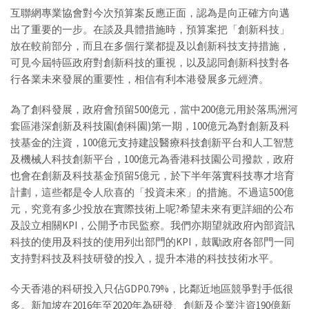
互聯網專業協會對今次預算案反應正面，認為是向正確方向邁
出了重要的一步。在談及具體措施時，預算案把「創新科技」
放在較前部分，而且在多個行業都提及以創新科技支持措施，
可見今屆特區政府對創新科技的重視，以及認同創新科技對各
行各業未來發展的重要性，相信有利本港發展多元經濟。
為了創科發展，政府會預留500億元，當中200億元用於落馬洲河
套區港深創新及科技園(創科園)第一期，100億元為對創新及科
技基金的注資，100億元支持建設醫療科技創新平台和人工智慧
及機械人科技創新平台，100億元為香港科技園公司撥款，政府
也會在創新及科技基金預留5億元，於下半年落實科技專才培育
計劃，這些都是令人欣喜的「投資未來」的措施。不過這500億
元，究竟有多少投放在實際技術上呢?希望未來有更詳細的公布
及設立相關KPI，公開予市民監察。我們亦期望就政府內部資訊
科技的使用及科技的使用列出部門的KPI，鼓勵政府各部門一同
支持對科技及科技研發的投入，提升本港的科技技術水平。
今天香港的科研投入只佔GDP0.79%，比鄰近地區競爭對手低很
多。新加坡在2016年至2020年為研發、創新及企業注資190億新