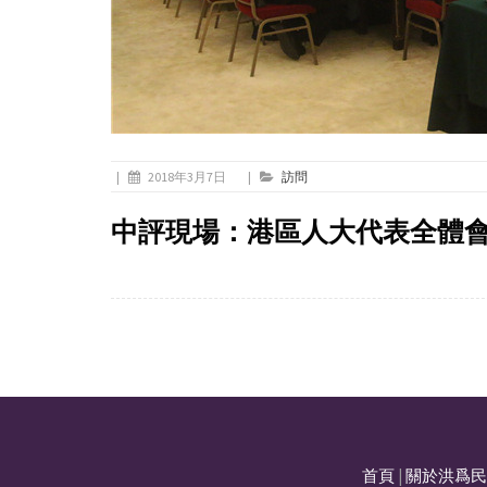
|
2018年3月7日
|
訪問
中評現場：港區人大代表全體
首頁
|
關於洪爲民