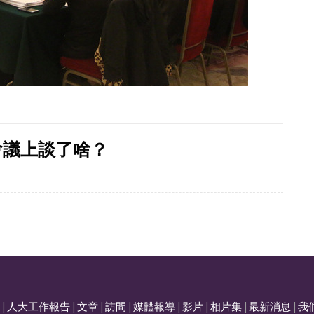
會議上談了啥？
|
人大工作報告
|
文章
|
訪問
|
媒體報導
|
影片
|
相片集
|
最新消息
|
我