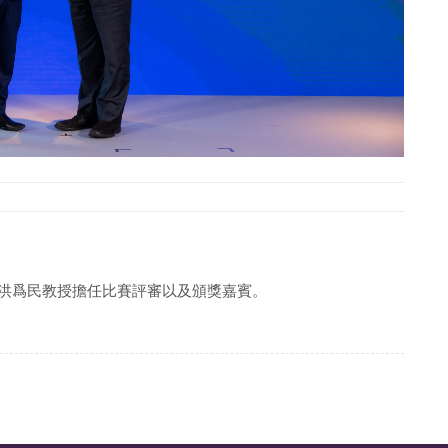
22頒獎典禮。洪爲民教授擔任比賽評審以及頒獎嘉賓。