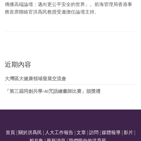
傳播高端論壇：邁向更公平安全的世界」。前海管理局香港事
務首席聯絡官洪爲民教授受邀擔任論壇主持。
近期內容
大灣區大健康領域發展交流會
「第三屆同創共學-AI咒語繪畫師比賽」頒獎禮
首頁
|
關於洪爲民
|
人大工作報告
|
文章
|
訪問
|
媒體報導
|
影片
|
相片集
|
最新消息
|
我們眼中的洪爲民