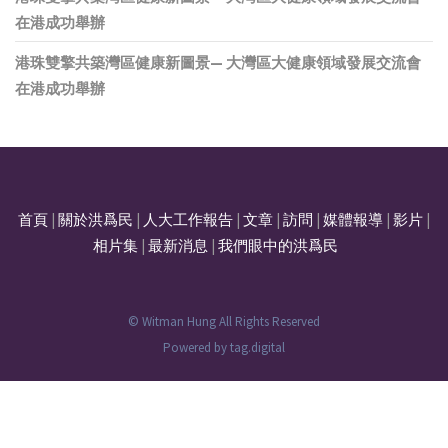
在港成功舉辦
港珠雙擎共築灣區健康新圖景— 大灣區大健康領域發展交流會
在港成功舉辦
首頁
|
關於洪爲民
|
人大工作報告
|
文章
|
訪問
|
媒體報導
|
影片
|
相片集
|
最新消息
|
我們眼中的洪爲民
© Witman Hung All Rights Reserved
Powered by
tag.digital