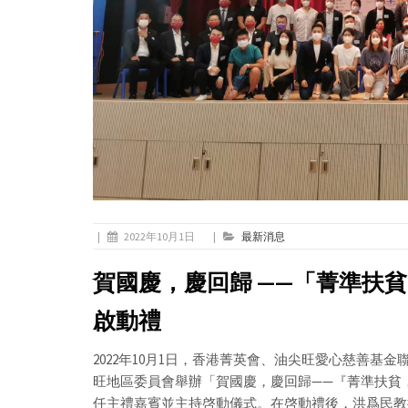
|
2022年10月1日
|
最新消息
賀國慶，慶回歸 ——「菁準扶
啟動禮
2022年10月1日，香港菁英會、油尖旺愛心慈善
旺地區委員會舉辦「賀國慶，慶回歸——『菁準扶貧
任主禮嘉賓並主持啓動儀式。在啓動禮後，洪爲民教