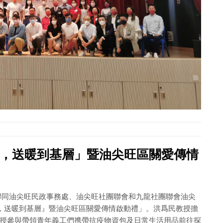
貧，送暖到基層」暨油尖旺區關愛傳情
基金聯同油尖旺民政事務處、油尖旺社團聯會和九龍社團聯會油尖
，送暖到基層』暨油尖旺區關愛傳情啟動禮」。洪爲民教授擔
授參與帶領青年義工們携帶抗疫物資包及日常生活用品前往探