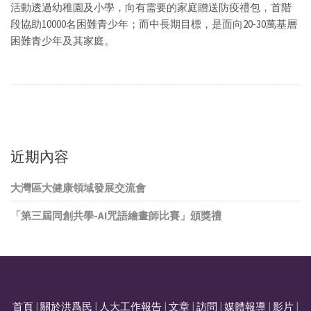
活動透過幼稚園及小學，向有需要的家庭贈送防疫禮包，首階
段協助10000名困難青少年；而中長期目標，是面向20-30萬基層
困難青少年及其家庭。
近期內容
大灣區大健康領域發展交流會
「第三屆同創共學-AI咒語繪畫師比賽」頒獎禮
首頁
|
關於洪爲民
|
人大工作報告
|
文章
|
訪問
|
媒體報導
|
影片
|