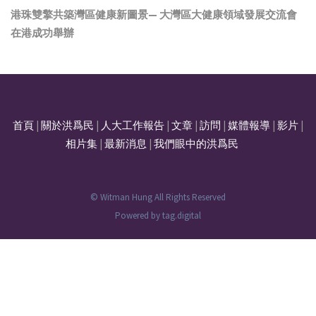
港珠雙擎共築灣區健康新圖景— 大灣區大健康領域發展交流會
在港成功舉辦
首頁
|
關於洪爲民
|
人大工作報告
|
文章
|
訪問
|
媒體報導
|
影片
|
相片集
|
最新消息
|
我們眼中的洪爲民
© Witman Hung All Rights Reserved
Powered by
tag.digital