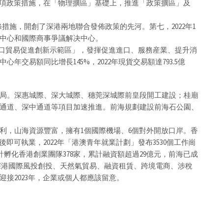
多項政策措施，在「物理擴區」基礎上，推進「政策擴區」及
條措施，開創了深港兩地聯合發佈政策的先河。第七，2022年1
中心和國際商事爭議解决中心。
家進口貿易促進創新示範區」，發揮促進進口、服務産業、提升消
交易額同比增長145%，2022年現貨交易額達793.5億
局。深惠城際、深大城際、穗莞深城際前皇段開工建設；桂廟
通道、深中通道等項目加速推進。前海規劃建設前海石公園、
利，山海資源豐富，擁有1個國際機場、6個對外開放口岸。香
即可執業，2022年「港澳青年就業計劃」發布3530個工作崗
計孵化香港創業團隊378家，累計融資額超過29億元，前海已成
深港國際風投創投、天然氣貿易、融資租賃、跨境電商、涉稅
接2023年，企業或個人都應該留意。