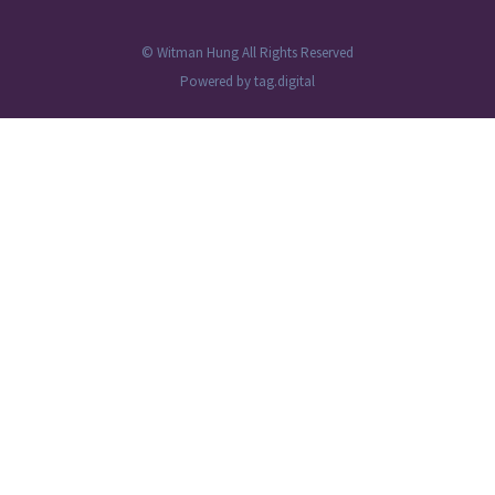
© Witman Hung All Rights Reserved
Powered by
tag.digital