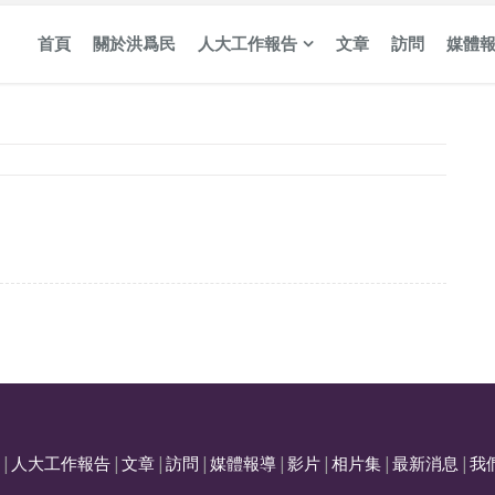
首頁
關於洪爲民
人大工作報告
文章
訪問
媒體
|
人大工作報告
|
文章
|
訪問
|
媒體報導
|
影片
|
相片集
|
最新消息
|
我