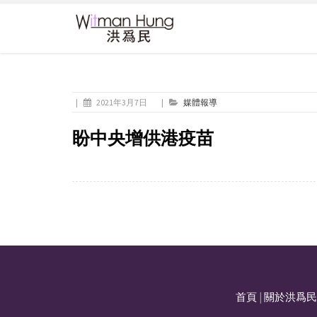
|
2021年3月7日
|
媒體報導
盼中央增供港疫苗
首頁
|
關於洪爲民