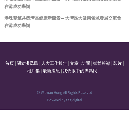
在港成功舉辦
港珠雙擎共築灣區健康新圖景— 大灣區大健康領域發展交流會
在港成功舉辦
首頁
|
關於洪爲民
|
人大工作報告
|
文章
|
訪問
|
媒體報導
|
影片
|
相片集
|
最新消息
|
我們眼中的洪爲民
© Witman Hung All Rights Reserved
Powered by
tag.digital