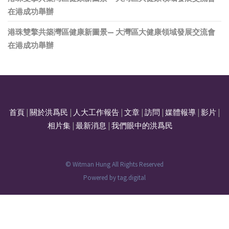
在港成功舉辦
港珠雙擎共築灣區健康新圖景— 大灣區大健康領域發展交流會
在港成功舉辦
首頁
|
關於洪爲民
|
人大工作報告
|
文章
|
訪問
|
媒體報導
|
影片
|
相片集
|
最新消息
|
我們眼中的洪爲民
© Witman Hung All Rights Reserved
Powered by
tag.digital