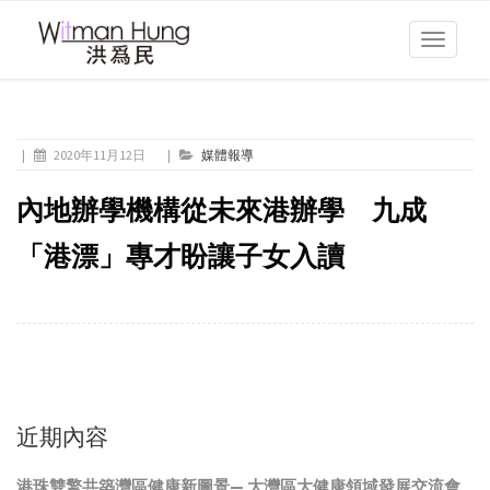
Toggle
navigati
|
2020年11月12日
|
媒體報導
內地辦學機構從未來港辦學 九成
「港漂」專才盼讓子女入讀
近期內容
港珠雙擎共築灣區健康新圖景— 大灣區大健康領域發展交流會