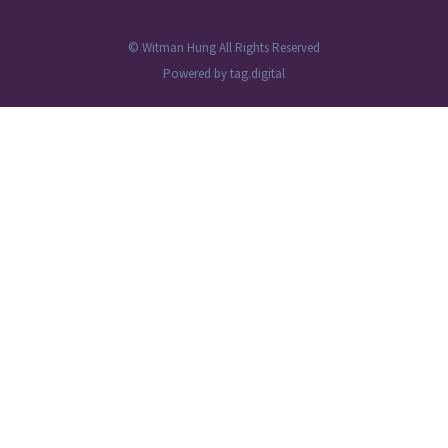
© Witman Hung All Rights Reserved
Powered by
tag.digital