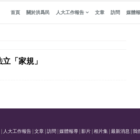
首頁
關於洪爲民
人大工作報告
文章
訪問
媒體
法立「家規」
|
人大工作報告
|
文章
|
訪問
|
媒體報導
|
影片
|
相片集
|
最新消息
|
我