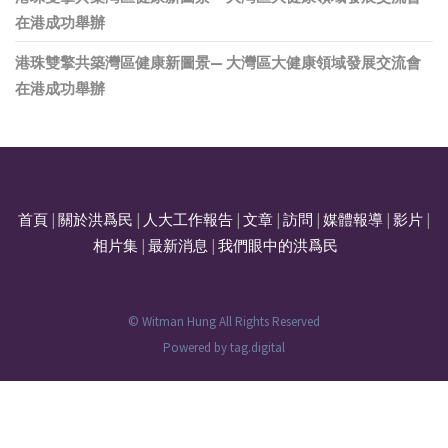
在港成功舉辦
港珠雙擎共築灣區健康新圖景— 大灣區大健康領域發展交流會
在港成功舉辦
首頁
|
關於洪爲民
|
人大工作報告
|
文章
|
訪問
|
媒體報導
|
影片
|
相片集
|
最新消息
|
我們眼中的洪爲民
© Witman Hung All Rights Reserved
Powered by
tag.digital