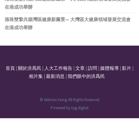
在港成功舉辦
港珠雙擎共築灣區健康新圖景— 大灣區大健康領域發展交流會
在港成功舉辦
首頁
|
關於洪爲民
|
人大工作報告
|
文章
|
訪問
|
媒體報導
|
影片
|
相片集
|
最新消息
|
我們眼中的洪爲民
© Witman Hung All Rights Reserved
Powered by
tag.digital