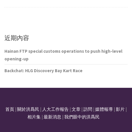
近期內容
Hainan FTP special customs operations to push high-level
opening-up
Backchat: HLG Discovery Bay Kart Race
首頁
|
關於洪爲民
|
人大工作報告
|
文章
|
訪問
|
媒體報導
|
影片
|
相片集
|
最新消息
|
我們眼中的洪爲民