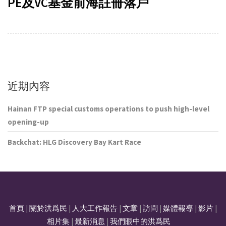
PE及VC基金前海註冊落戶
近期內容
Hainan FTP special customs operations to push high-level
opening-up
Backchat: HLG Discovery Bay Kart Race
首頁
|
關於洪爲民
|
人大工作報告
|
文章
|
訪問
|
媒體報導
|
影片
|
相片集
|
最新消息
|
我們眼中的洪爲民