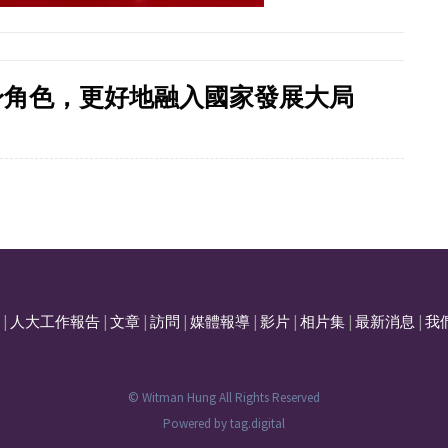
身角色，更好地融入國家發展大局
|
人大工作報告
|
文章
|
訪問
|
媒體報導
|
影片
|
相片集
|
最新消息
|
我
© Witman Hung All Rights Reserved
Powered by
tag.digital