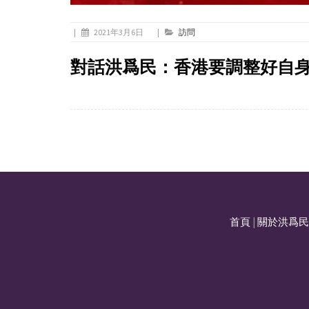
|
2021年3月6日
|
訪問
對話洪爲民：香港要調整好自
首頁
|
關於洪爲民