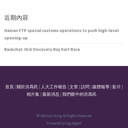
近期內容
Hainan FTP special customs operations to push high-level
opening-up
Backchat: HLG Discovery Bay Kart Race
首頁
|
關於洪爲民
|
人大工作報告
|
文章
|
訪問
|
媒體報導
|
影片
|
相片集
|
最新消息
|
我們眼中的洪爲民
© Witman Hung All Rights Reserved
Powered by
tag.digital