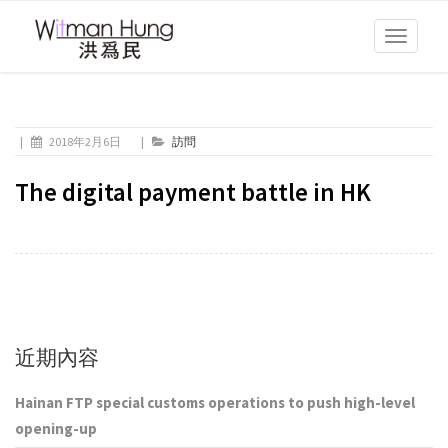
Toggle
navigati
|
2018年2月6日
|
訪問
The digital payment battle in HK
近期內容
Hainan FTP special customs operations to push high-level
opening-up