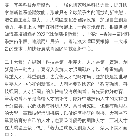
要「完善科技創新體系」，「强化國家戰略科技力量，提升國
家創新體系整體效能，形成具有全球競爭力的開放創新生態，
增强自主創新能力。」大灣區要配合國家政策，加強自主創新
能力。事實上大灣區在科技發展上，一向表現優異。根據世界
知識產權組織的2022全球創新指數報告，「深圳—香港—廣州科
學技術集群」連續兩年居第二。粵港澳大灣區要根據二十大報
告的要求，加快發展成爲國際科技創新中心。
二十大報告亦提到「科技是第一生産力、人才是第一資源、創
新是第一動力」，要深入實施人才强國戰略，以「尊重知識、
尊重人才、尊重創造」去完善人才戰略布局，並加快建設世界
重要人才中心和創新高地。大灣區要對國家的「教育强國、科
技强國、人才强國」的加快建設有所擔當，首先要做好教育。
筆者認爲不單是高端人才的培育，做好中端技術人才的支撑也
十分重要。我們既要有科研大學、高等研究院，也要有應用型
的大學、高職技術培訓機構，以做好產學研的對接。大灣區不
單要培育好自己的人才，也要吸引優秀的國際人才、亞洲人才
在大灣區匯聚，做到「著力造就拔尖創新人才，聚天下英才而
用之」。