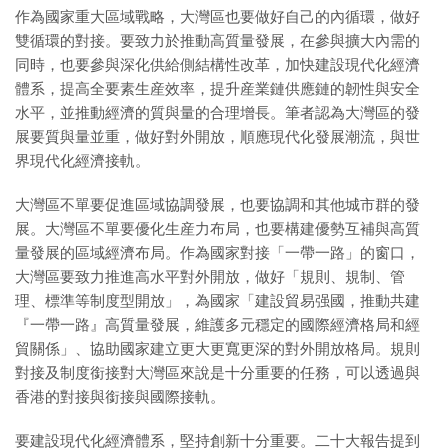
作為國家重大區域戰略，大灣區也要做好自己的內循環，做好
雙循環的對接。要致力於推動高質量發展，在參與擴大內需的
同時，也要參與深化供給側結構性改革，加快建設現代化經濟
體系，提高全要素生産效率，提升産業鏈供應鏈的韌性與安全
水平，並推動經濟的質與量的合理增長。筆者認為大灣區的發
展要質與量並重，做好對外開放，順應現代化發展潮流，與世
界現代化經濟接軌。
大灣區不單要促進區域協調發展，也要協調和其他城市群的發
展。大灣區不單要優化生産力布局，也要構建優勢互補與高質
量發展的區域經濟布局。作為國家對接「一帶一路」的窗口，
大灣區要致力推進高水平對外開放，做好「規則、規制、管
理、標準等制度型開放」，為國家「建設貿易强國，推動共建
『一帶一路』高質量發展，維護多元穩定的國際經濟格局和經
貿關係」、協助國家建立更大更寬更深的對外開放格局。規則
對接及制度銜接對大灣區來說是十分重要的任務，可以透過與
香港的對接與銜接與國際接軌。
要建設現代化經濟體系，堅持創新十分重要。二十大報告提到