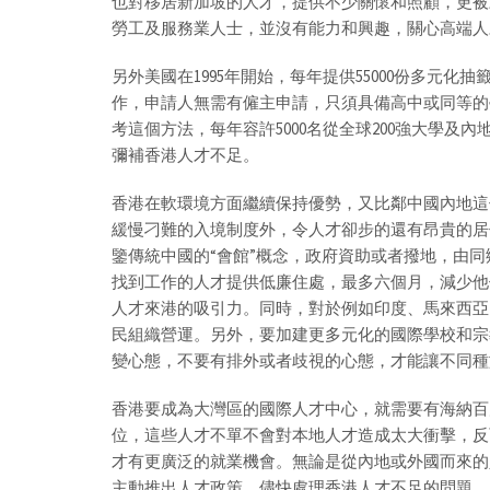
也對移居新加坡的人才，提供不少關懷和照顧，更被戲
勞工及服務業人士，並沒有能力和興趣，關心高端人
另外美國在1995年開始，每年提供55000份多元
作，申請人無需有僱主申請，只須具備高中或同等的學歷
考這個方法，每年容許5000名從全球200強大學及
彌補香港人才不足。
香港在軟環境方面繼續保持優勢，又比鄰中國內地這
緩慢刁難的入境制度外，令人才卻步的還有昂貴的居
鑒傳統中國的“會館”概念，政府資助或者撥地，由
找到工作的人才提供低廉住處，最多六個月，減少他
人才來港的吸引力。同時，對於例如印度、馬來西亞
民組織營運。另外，要加建更多元化的國際學校和宗
變心態，不要有排外或者歧視的心態，才能讓不同種
香港要成為大灣區的國際人才中心，就需要有海納百
位，這些人才不單不會對本地人才造成太大衝擊，反
才有更廣泛的就業機會。無論是從內地或外國而來的
主動推出人才政策，儘快處理香港人才不足的問題。