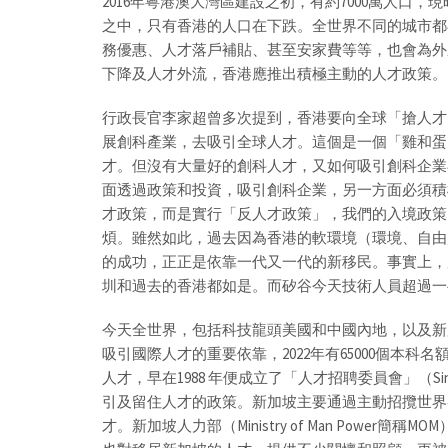
2016年粵港澳大灣區建設之初，有約7000萬人口，
之中，只有香港的人口在下跌。全世界不同的城市都
務優惠、人才落戶補貼、甚至安家費等等，也會為外
下降及人才外流，香港應推出積極主動的人才政策。
行政長官李家超曾多次提到，香港要向全球「搶人才
展創科產業，去吸引全球人才。這個是一個「雞和蛋
才。但沒有大量好的創科人才，又如何吸引創科企業
面透過政策和投資，吸引創科企業，另一方面必須積
才政策，而是實行「反人才政策」，我們的入境政策
煩。雖然如此，過去因為香港的軟環境（環境、自由
的成功，正正是依靠一代又一代的新移民。事實上，
圳和過去的香港都如是。而矽谷今天技術人員超過一
今天全世界，包括科技龍頭美國和中國內地，以及新
吸引國際人才的重要依靠，2022年有65000個本科
人才，早在1988 年便成立了「人才招聘委員會」（Singapore
引及留住人才的政策。新加坡主要通過主動招攬世界
才。新加坡人力部（Ministry of Man Pow