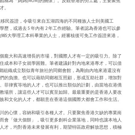
稱為「媽媽(MOM)的關懷」。反觀香港的勞工處，主要聚焦
才。
化抽籤移民簽證，令吸引來自五湖四海的不同種族人士到美國工
，或過去 5 年內有 2 年工作經驗。筆者認為香港也可以參
內地985大學理工本科畢業的人士，經審核後可免工作簽證來港，
個龐大和高速增長的市場，對國際人才有一定的吸引力。除了
住成本和子女就學困難。筆者建議針對內地來港專才，可以借
同鄉組織成立類似青年旅社的同鄉會館，為剛由內地來港還沒有
們的負擔。也可以藉助同鄉相互照顧，形成互助社群，增加對
、菲律賓等地的人才，也可以推出類似的計劃，由當地在港僑
教場所，讓這些人才可以賓至如歸。最最重要的是香港人要改
族和文化的人才，都願意在香港這個國際大都會工作和生活。
川的心懷，容納和吸引各種人才。只要聚焦香港欠缺的專業崗
而會「做大個餅」，吸引更多創科企業落地，同時也讓本地人
人才，均對香港未來發展有利，期望特區政府解放思想，積極