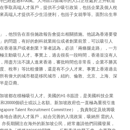
現時已經超過8700萬。大灣區11個城市的人口正在處於上升軌道
在爭取高端人才落戶，提供不少吸引政策，包括企業及個人稅
來高端人才提供不少生活便利，包括子女就學等。面對出生率
」，他預告在首份施政報告會提出相關措施。他認為香港要發
」的問題，有好的創科就業崗位或者創業前景，可以吸引人
在香港落戶或者創業？筆者認為，必須「兩條腿走路」，一方
極主動吸引人才。事實上，過去很長一段時間，香港並沒有人
，用盡方法不讓人進來香港，審批時間也非常長，企業不勝其
度、稅率）等比較優勝，還是有不少人才來。事實上香港過去
所有偉大的城市都是移民城市，紐約、倫敦、北京、上海、深
半是亞裔。
加坡都在積極吸引人才。美國的H1-B簽證，是美國科技企業
名額和20000個碩士或以上名額。新加坡政府也一直極為重視引進
 Talent Recruitment Committee），負責制定及統籌吸
各地合適的人才落戶，結合完善的入境政策，吸納所 需的人
er簡稱MOM）亦長期關注在海外的新加坡公民，經常邀請他們回國發展，