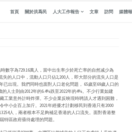
首頁
關於洪爲民
人大工作報告
文章
訪問
媒體
臨時數字為729.16萬人，當中出生率少於死亡率的自然减少為
，流失的人口中，流動人口只佔2,200人，即大部分的流失人口是
年已出現。我們同時也面對人口老化問題， 65歲至69歲人口的
24歲的人士則由2012年的6.4%跌至2022年的4%。不少行業如建
藏工業意外計時炸彈。不少企業反映現時聘請人才遇到困難，
小企百上加斤。2021年經優才計劃移民到香港只有2000
13254人，兩者根本不足夠補足香港的人口流失。面對香港整
屆特區政府亟待處理的問題。