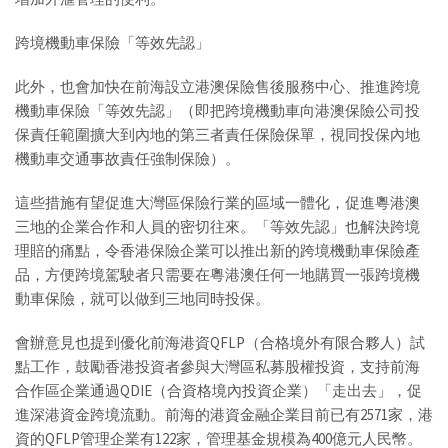
跨境機動車保險「等效先認」
此外，也會加快在前海設立港澳保險售後服務中心、推進跨境
機動車保險「等效先認」（即把跨境機動車向港澳保險公司投
保責任範圍擴大到內地的第三者責任保險保單，視同投保內地
機動車交通事故責任強制保險）。
這些措施有望促進大灣區保險行業的區域一體化，促進粵港澳
三地的企業合作和人員的密切往來。「等效先認」也解決跨境
理賠的痛點，令香港保險企業可以推出新的跨境機動車保險產
品，方便跨境駕駛者只需要在粵港澳任何一地購買一張跨境機
動車保險，就可以做到三地同時投保。
會辦意見也提到優化前海港資QFLP（合格境外有限合夥人）試
點工作，鼓勵香港投資者參與大灣區私募股權投資，支持前海
合作區企業通過QDIE（合資格境內投資企業）「走出去」，促
進深港資金跨境流動。前海的港資金融企業目前已有2571家，港
資的QFLP管理企業有122家，管理基金規模為400億元人民幣。