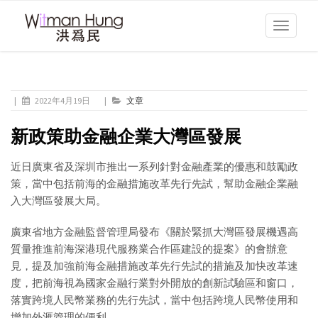
Toggle
navigati
|
2022年4月19日
|
文章
新政策助金融企業大灣區發展
近日廣東省及深圳市推出一系列針對金融產業的優惠和鼓勵政
策，當中包括前海的金融措施改革先行先試，幫助金融企業融
入大灣區發展大局。
廣東省地方金融監督管理局發布《關於緊抓大灣區發展機遇高
質量推進前海深港現代服務業合作區建設的提案》的會辦意
見，提及加強前海金融措施改革先行先試的措施及加快改革速
度，把前海視為國家金融行業對外開放的創新試驗區和窗口，
落實跨境人民幣業務的先行先試，當中包括跨境人民幣使用和
增加外滙管理的便利。