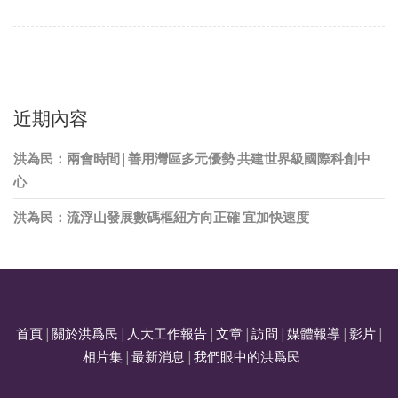
近期內容
洪為民：兩會時間 | 善用灣區多元優勢 共建世界級國際科創中
心
洪為民：流浮山發展數碼樞紐方向正確 宜加快速度
首頁
|
關於洪爲民
|
人大工作報告
|
文章
|
訪問
|
媒體報導
|
影片
|
相片集
|
最新消息
|
我們眼中的洪爲民