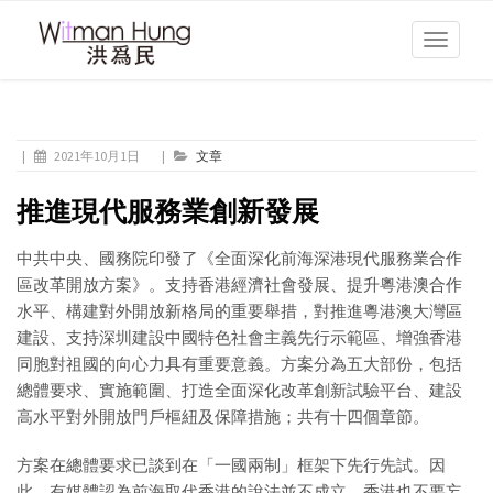
Toggle
navigati
|
2021年10月1日
|
文章
推進現代服務業創新發展
中共中央、國務院印發了《全面深化前海深港現代服務業合作
區改革開放方案》。支持香港經濟社會發展、提升粵港澳合作
水平、構建對外開放新格局的重要舉措，對推進粵港澳大灣區
建設、支持深圳建設中國特色社會主義先行示範區、增強香港
同胞對祖國的向心力具有重要意義。方案分為五大部份，包括
總體要求、實施範圍、打造全面深化改革創新試驗平台、建設
高水平對外開放門戶樞紐及保障措施；共有十四個章節。
方案在總體要求已談到在「一國兩制」框架下先行先試。因
此，有媒體認為前海取代香港的說法並不成立。香港也不要妄