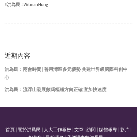
#洪為民 #WitmanHung
近期內容
洪為民：兩會時間 | 善用灣區多元優勢 共建世界級國際科創中
心
洪為民：流浮山發展數碼樞紐方向正確 宜加快速度
首頁
|
關於洪爲民
|
人大工作報告
|
文章
|
訪問
|
媒體報導
|
影片
|