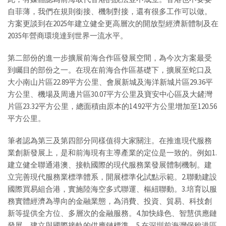
自菲薄，我們在規則銜接、機制對接，還有很多工作可以做。
方案更談到在2025年建立健全更高層次的開放型經濟新體制及在
2035年營商環境達到世界一流水平。
第二部份的進一步擴展前海合作區發展空間，為今次方案最受
到矚目的部份之一。在現在前海合作區基礎下，擴展至蛇口及
大小南山片區22.89平方公里、會展新城及海洋新城片區29.36平
方公里、機場及周邊片區30.07平方公里及寶安中心區及大鏟灣
片區23.32平方公里，總面積由原本的14.92平方公里增加至120.56
平方公里。
筆者認為第三及第四部分同樣值得大家關注。在推進現代服務
業創新發展上，是和前海現有主導產業的定位是一致的。例如1.
建立健全聯通港澳、接軌國際的現代服務業發展體制機制。建
立完善現代服務業標準體系，開展標準化試點示範。2.聯動建設
國際買易組合港，實施陸海空多式聯運、樞紐聯動。3.培育以服
務實體經濟為導向的金融業態，為消費、投資、貿易、科技創
新等提供全方位、多層次的金融服務。4.加快綠色、智慧供應鏈
發展，建立與國際接軌的供應鏈標準。5.在深圳前海灣保稅港區