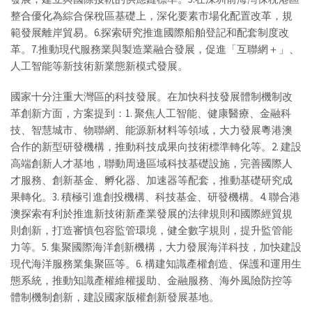
整合優化為綜合保稅區基礎上，深化要素市場化配置改革，規
範發展離岸貿易。6.探索研究推進國際船舶登記和配套制度改
革。7.推動現代服務業與製造業融合發展，促進「互聯網＋」、
人工智能等新技術新業態新模式發展。
國家十分注重大灣區的科技發展。在加快科技發展體制機制改
革創新方面，方案提到：1. 聚焦人工智能、健康醫療、金融科
技、智慧城市、物聯網、能源新材料等領域，大力發展粵港澳
合作的新型研發機構，推動科技成果向技術標準轉化等。2. 建設
高端創新人才基地，聯動周邊區域科技基礎設施，完善國際人
才服務、創新基金、孵化器、加速器等配套，推動基礎研究成
果轉化。3. 積極引進創投機構、科技基金、研發機構。4. 聯合港
澳探索有利於推進新技術新產業發展的法律規則和國際經貿規
則創新，打造審慎包容監管環境，健全數字規則，提升監管能
力等。5. 集聚國際海洋創新機構，大力發展海洋科技，加快建設
現代海洋服務業集聚區等。6. 構建知識產權創造、保護和運用生
態系統，推動知識產權維權援助、金融服務、海外風險防控等
體制機制創新，建設國家版權創新發展基地。