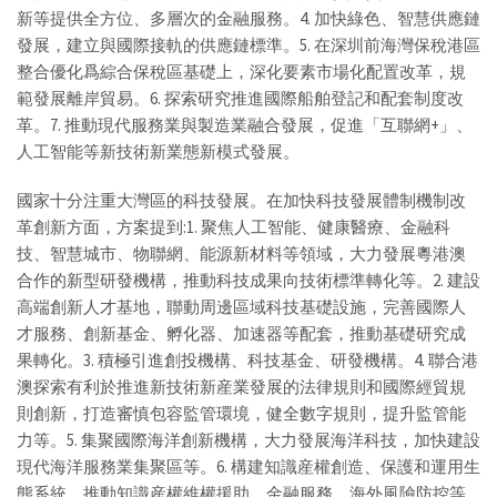
新等提供全方位、多層次的金融服務。4. 加快綠色、智慧供應鏈
發展，建立與國際接軌的供應鏈標準。5. 在深圳前海灣保稅港區
整合優化爲綜合保稅區基礎上，深化要素市場化配置改革，規
範發展離岸貿易。6. 探索研究推進國際船舶登記和配套制度改
革。7. 推動現代服務業與製造業融合發展，促進「互聯網+」、
人工智能等新技術新業態新模式發展。
國家十分注重大灣區的科技發展。在加快科技發展體制機制改
革創新方面，方案提到:1. 聚焦人工智能、健康醫療、金融科
技、智慧城市、物聯網、能源新材料等領域，大力發展粵港澳
合作的新型研發機構，推動科技成果向技術標準轉化等。2. 建設
高端創新人才基地，聯動周邊區域科技基礎設施，完善國際人
才服務、創新基金、孵化器、加速器等配套，推動基礎研究成
果轉化。3. 積極引進創投機構、科技基金、研發機構。4. 聯合港
澳探索有利於推進新技術新産業發展的法律規則和國際經貿規
則創新，打造審慎包容監管環境，健全數字規則，提升監管能
力等。5. 集聚國際海洋創新機構，大力發展海洋科技，加快建設
現代海洋服務業集聚區等。6. 構建知識産權創造、保護和運用生
態系統，推動知識産權維權援助、金融服務、海外風險防控等