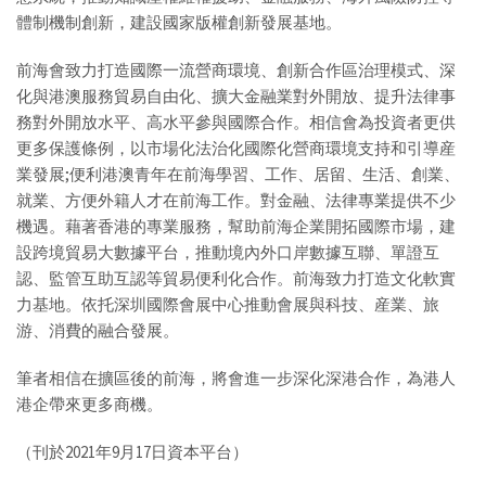
體制機制創新，建設國家版權創新發展基地。
前海會致力打造國際一流營商環境、創新合作區治理模式、深
化與港澳服務貿易自由化、擴大金融業對外開放、提升法律事
務對外開放水平、高水平參與國際合作。相信會為投資者更供
更多保護條例，以市場化法治化國際化營商環境支持和引導産
業發展;便利港澳青年在前海學習、工作、居留、生活、創業、
就業、方便外籍人才在前海工作。對金融、法律專業提供不少
機遇。藉著香港的專業服務，幫助前海企業開拓國際市場，建
設跨境貿易大數據平台，推動境內外口岸數據互聯、單證互
認、監管互助互認等貿易便利化合作。前海致力打造文化軟實
力基地。依托深圳國際會展中心推動會展與科技、産業、旅
游、消費的融合發展。
筆者相信在擴區後的前海，將會進一步深化深港合作，為港人
港企帶來更多商機。
（刊於2021年9月17日資本平台）