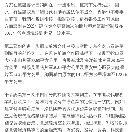
方案在總體要求已談到在「一國兩制」框架下先行先試。因
此，有媒體認為前海取代香港的說法並不成立。香港也不要妄
自菲薄，我們在規則銜接、機制對接，還有很多工作可以做。
方面談到在2025年建立健全更高層次的開放型經濟新體制及在
2035年營商環境達到世界一流水平。
第二部份的進一步擴展前海合作區發展空間，為今次方案最受
到觸目的部份之一。在現在前海合作區基礎下，擴展至蛇口及
大小南山片區22.89平方公里、會展新城及海洋新城片區29.36平
方公里、機場及周邊片區30.07平方公里及寶安中心區及大鏟灣
片區23.32平方公里。總面積由原本的14.92平方公里增加至120.56
平方公里。
筆者認為第三及第四部分同樣值得大家關注。在推進現代服務
業創新發展上，是和前海現有主導產業的定位是一致的。例如1.
建立健全聯通港澳、接軌國際的現代服務業發展體制機制。建
立完善現代服務業標準體系，開展標準化試點示範。2.聯動建設
國際貿易組合港，實施陸海空多式聯運、樞紐聯動。3. 培育以服
務實體經濟爲導向的金融業態，為消費、投資、貿易、科技創