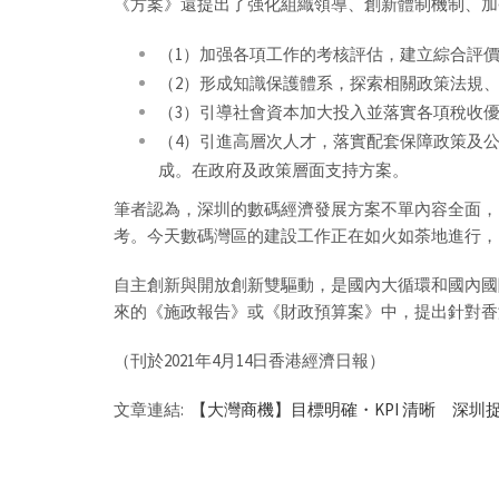
《方案》還提出了强化組織領導、創新體制機制、加
（1）加强各項工作的考核評估，建立綜合評價
（2）形成知識保護體系，探索相關政策法規、
（3）引導社會資本加大投入並落實各項稅收優惠
（4）引進高層次人才，落實配套保障政策及
成。在政府及政策層面支持方案。
筆者認為，深圳的數碼經濟發展方案不單內容全面，目
考。今天數碼灣區的建設工作正在如火如荼地進行，
自主創新與開放創新雙驅動，是國內大循環和國內國
來的《施政報告》或《財政預算案》中，提出針對香
（刊於2021年4月14日香港經濟日報）
文章連結:
【大灣商機】目標明確・KPI 清晰 深