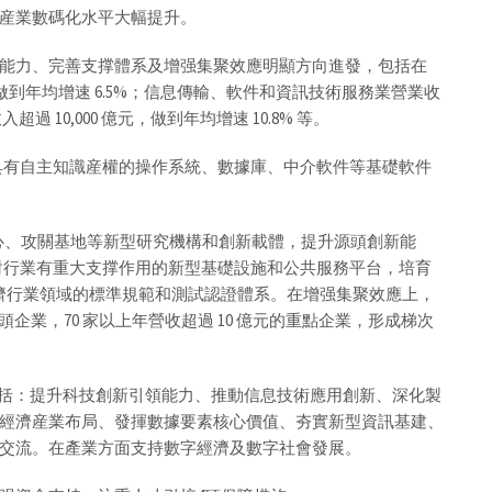
産業數碼化水平大幅提升。
能力、完善支撑體系及增强集聚效應明顯方向進發，包括在
億元，做到年均增速 6.5%；信息傳輸、軟件和資訊技術服務業營業收
超過 10,000 億元，做到年均增速 10.8% 等。
一批具有自主知識産權的操作系統、數據庫、中介軟件等基礎軟件
中心、攻關基地等新型研究機構和創新載體，提升源頭創新能
一批對行業有重大支撑作用的新型基礎設施和公共服務平台，培育
經濟行業領域的標準規範和測試認證體系。在增强集聚效應上，
元的龍頭企業，70 家以上年營收超過 10 億元的重點企業，形成梯次
包括：提升科技創新引領能力、推動信息技術應用創新、深化製
經濟産業布局、發揮數據要素核心價值、夯實新型資訊基建、
交流。在產業方面支持數字經濟及數字社會發展。