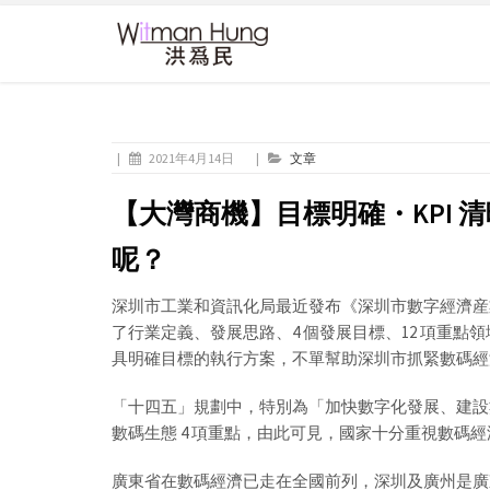
|
2021年4月14日
|
文章
【大灣商機】目標明確・KPI
呢？
深圳市工業和資訊化局最近發布《深圳市數字經濟産業創
了行業定義、發展思路、4 個發展目標、12 項重點領
具明確目標的執行方案，不單幫助深圳市抓緊數碼經
「十四五」規劃中，特別為「加快數字化發展、建設
數碼生態 4 項重點，由此可見，國家十分重視數碼
廣東省在數碼經濟已走在全國前列，深圳及廣州是廣東