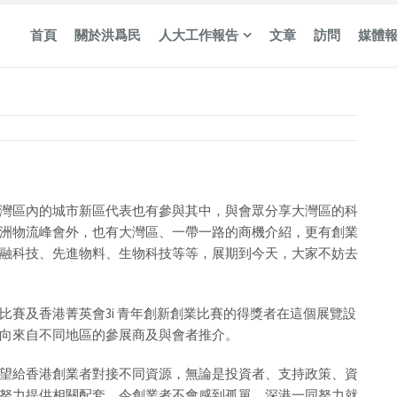
首頁
關於洪爲民
人大工作報告
文章
訪問
媒體
灣區內的城市新區代表也有參與其中，與會眾分享大灣區的科
洲物流峰會外，也有大灣區、一帶一路的商機介紹，更有創業
融科技、先進物料、生物科技等等，展期到今天，大家不妨去
賽及香港菁英會3i 青年創新創業比賽的得獎者在這個展覽設
向來自不同地區的參展商及與會者推介。
望給香港創業者對接不同資源，無論是投資者、支持政策、資
努力提供相關配套，令創業者不會感到孤單。深港一同努力就