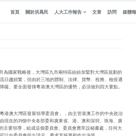
首頁
關於洪爲民
人大工作報告
文章
訪問
媒體
上升為國家戰略後，大灣區九市兩特區紛紛加緊對大灣區規劃的
流日趨頻繁，但由於三地的體制、法律、貨幣、稅務、檢疫通
障礙。要全面發揮粵港澳大灣區的優勢，必須做到四大要點。
粵港澳大灣區發展領導委員會」，由主管港澳工作的中央政治
由現在的39個中央各部委和廣東省、港、澳和深圳、珠海、廣
部門的主要領導，組成這個委員會。委員會應常設秘書處，任何大
可以向委員會提出請示，要求其統籌和作出決策。