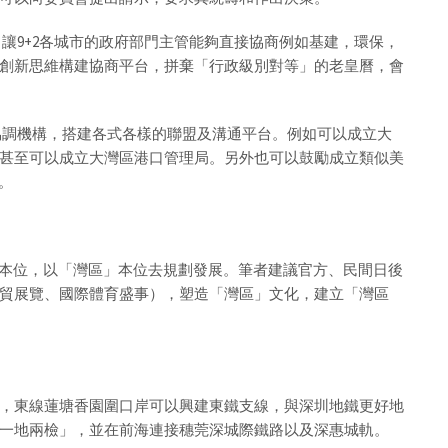
讓9+2各城市的政府部門主管能夠直接協商例如基建，環保，
創新思維構建協商平台，拼棄「行政級別對等」的老皇曆，會
協調機構，搭建各式各樣的聯盟及溝通平台。例如可以成立大
甚至可以成立大灣區港口管理局。另外也可以鼓勵成立類似美
織。
市本位，以「灣區」本位去規劃發展。筆者建議官方、民間日後
貿展覽、國際體育盛事），塑造「灣區」文化，建立「灣區
，東線蓮塘香園圍口岸可以興建東鐵支線，與深圳地鐵更好地
一地兩檢」，並在前海連接穗莞深城際鐵路以及深惠城軌。