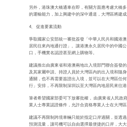
另外，港珠澳大橋通車在即，有關方面應考慮大橋多
的運輸能力，加上興建中的深中通道，大灣區將建成
4、 促進要素流動
爭取國家公安部統一審批簽發「中華人民共和國港澳
居民往來內地通行證」。讓港澳永久居民中的中國公
口，手機實名認證甚至網上購物等。
建議推出由廣東省和港澳兩地出入境部門聯合簽發的
及其家屬申請。持證人員於大灣區內的出入境和隨身
通關，也不再需要簽證出入境，並可以在大灣區任何
行」安排，不再限制深圳以至大灣區內地居民來往港
筆者希望國家部委可下放審批權， 由廣東省人民政
業人士專業認證條件，允許合資格專業人士在大灣區
建議不再限制跨境車輛只能於指定口岸過關，並透過
預測流量，讓司機可以自由選擇最便捷的口岸，大大