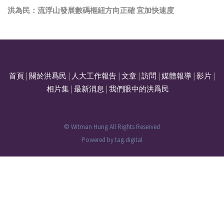
洪為民：流浮山發展數碼樞紐方向正確 宜加快速度
首頁
|
關於洪爲民
|
人大工作報告
|
文章
|
訪問
|
媒體報導
|
影片
|
相片集
|
最新消息
|
我們眼中的洪爲民
© Witman Hung All Rights Reserved
Powered by
tag.digital