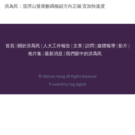
洪為民：流浮山發展數碼樞紐方向正確 宜加快速度
首頁
|
關於洪爲民
|
人大工作報告
|
文章
|
訪問
|
媒體報導
|
影片
|
相片集
|
最新消息
|
我們眼中的洪爲民
© Witman Hung All Rights Reserved
Powered by
tag.digital