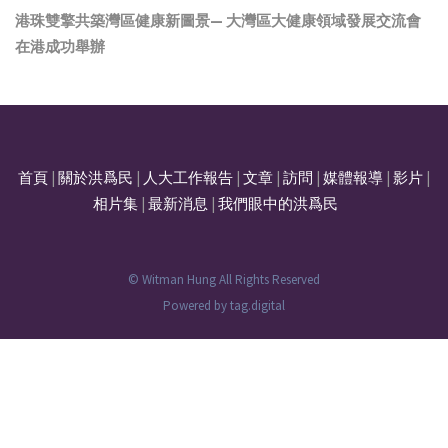
港珠雙擎共築灣區健康新圖景— 大灣區大健康領域發展交流會
在港成功舉辦
首頁
|
關於洪爲民
|
人大工作報告
|
文章
|
訪問
|
媒體報導
|
影片
|
相片集
|
最新消息
|
我們眼中的洪爲民
© Witman Hung All Rights Reserved
Powered by
tag.digital