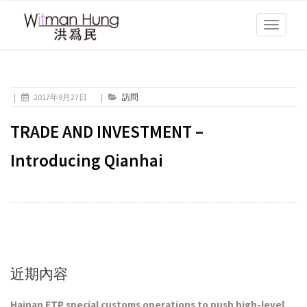
Toggle
navigati
|
2017年9月27日
|
訪問
TRADE AND INVESTMENT –
Introducing Qianhai
近期內容
Hainan FTP special customs operations to push high-level