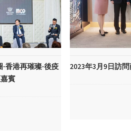
圈·香港再璀璨·後疫
2023年3月9日
壇嘉賓