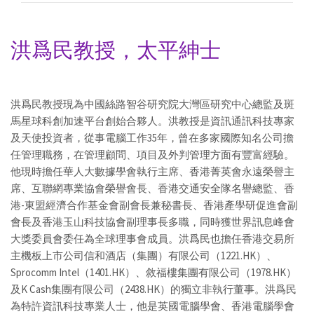
洪爲民教授，太平紳士
洪爲民教授現為中國絲路智谷研究院大灣區研究中心總監及斑
馬星球科創加速平台創始合夥人。洪教授是資訊通訊科技專家
及天使投資者，從事電腦工作35年，曾在多家國際知名公司擔
任管理職務，在管理顧問、項目及外判管理方面有豐富經驗。
他現時擔任華人大數據學會執行主席、香港菁英會永遠榮譽主
席、互聯網專業協會榮譽會長、香港交通安全隊名譽總監、香
港-東盟經濟合作基金會副會長兼秘書長、香港產學研促進會副
會長及香港玉山科技協會副理事長多職，同時獲世界訊息峰會
大獎委員會委任為全球理事會成員。洪爲民也擔任香港交易所
主機板上市公司信和酒店（集團）有限公司（1221.HK）、
Sprocomm Intel（1401.HK）、敘福樓集團有限公司（1978.HK）
及K Cash集團有限公司（2438.HK）的獨立非執行董事。洪爲民
為特許資訊科技專業人士，他是英國電腦學會、香港電腦學會