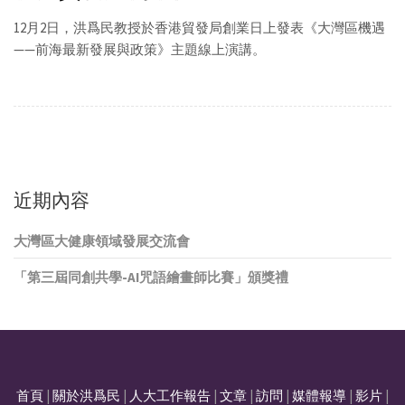
12月2日，洪爲民教授於香港貿發局創業日上發表《大灣區機遇
—— 前海最新發展與政策》主題線上演講。
近期內容
大灣區大健康領域發展交流會
「第三屆同創共學-AI咒語繪畫師比賽」頒獎禮
首頁
|
關於洪爲民
|
人大工作報告
|
文章
|
訪問
|
媒體報導
|
影片
|