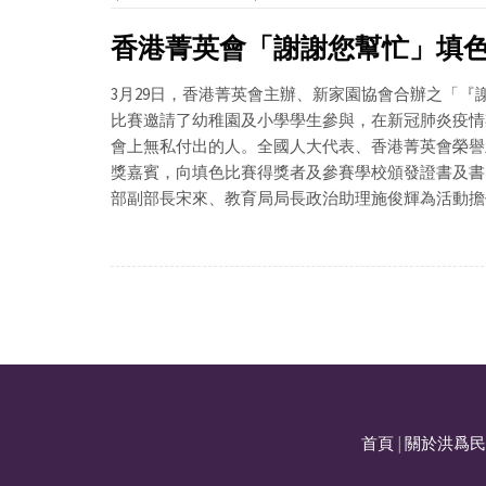
香港菁英會「謝謝您幫忙」填色比
3月29日，香港菁英會主辦、新家園協會合辦之「『
比賽邀請了幼稚園及小學學生參與，在新冠肺炎疫情
會上無私付出的人。全國人大代表、香港菁英會榮譽
獎嘉賓，向填色比賽得獎者及參賽學校頒發證書及書
部副部長宋來、教育局局長政治助理施俊輝為活動擔
首頁
|
關於洪爲民