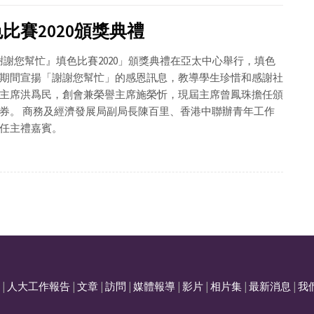
賽2020頒獎典禮
謝謝您幫忙』填色比賽2020」頒獎典禮在亞太中心舉行，填色
期間宣揚「謝謝您幫忙」的感恩訊息，教導學生珍惜和感謝社
主席洪爲民，創會兼榮譽主席施榮忻，現屆主席曾鳳珠擔任頒
券。 商務及經濟發展局副局長陳百里、香港中聯辦青年工作
任主禮嘉賓。
|
人大工作報告
|
文章
|
訪問
|
媒體報導
|
影片
|
相片集
|
最新消息
|
我