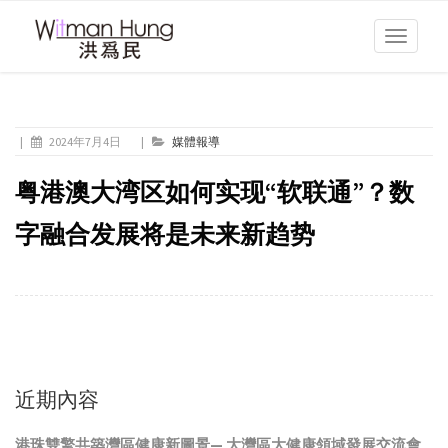
Toggle
navigati
|
2024年7月4日
|
媒體報導
粤港澳大湾区如何实现“软联通”？数
字融合发展将是未来新趋势
近期內容
港珠雙擎共築灣區健康新圖景— 大灣區大健康領域發展交流會