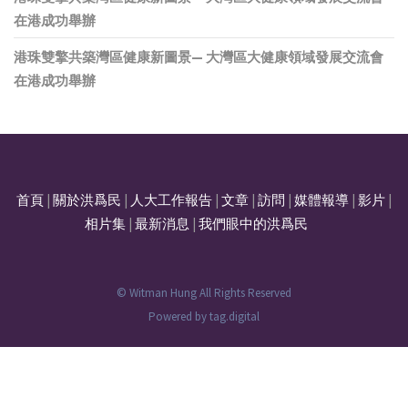
在港成功舉辦
港珠雙擎共築灣區健康新圖景— 大灣區大健康領域發展交流會
在港成功舉辦
首頁
|
關於洪爲民
|
人大工作報告
|
文章
|
訪問
|
媒體報導
|
影片
|
相片集
|
最新消息
|
我們眼中的洪爲民
© Witman Hung All Rights Reserved
Powered by
tag.digital