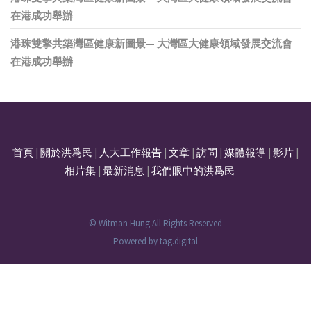
在港成功舉辦
港珠雙擎共築灣區健康新圖景— 大灣區大健康領域發展交流會
在港成功舉辦
首頁
|
關於洪爲民
|
人大工作報告
|
文章
|
訪問
|
媒體報導
|
影片
|
相片集
|
最新消息
|
我們眼中的洪爲民
© Witman Hung All Rights Reserved
Powered by
tag.digital