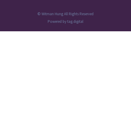
© Witman Hung All Rights Reserved
Powered by
tag.digital