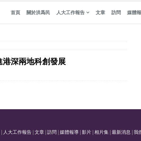
首頁
關於洪爲民
人大工作報告
文章
訪問
媒體
進港深兩地科創發展
|
人大工作報告
|
文章
|
訪問
|
媒體報導
|
影片
|
相片集
|
最新消息
|
我