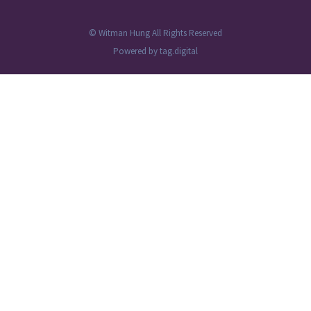
© Witman Hung All Rights Reserved
Powered by
tag.digital