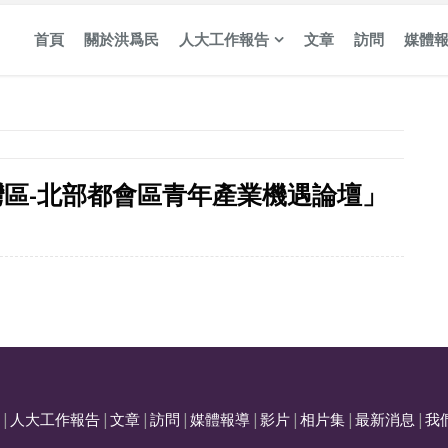
首頁
關於洪爲民
人大工作報告
文章
訪問
媒體
區-北部都會區青年產業機遇論壇」
|
人大工作報告
|
文章
|
訪問
|
媒體報導
|
影片
|
相片集
|
最新消息
|
我