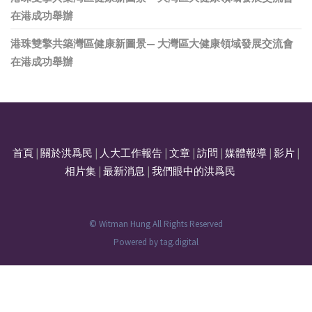
在港成功舉辦
港珠雙擎共築灣區健康新圖景— 大灣區大健康領域發展交流會
在港成功舉辦
首頁
|
關於洪爲民
|
人大工作報告
|
文章
|
訪問
|
媒體報導
|
影片
|
相片集
|
最新消息
|
我們眼中的洪爲民
© Witman Hung All Rights Reserved
Powered by
tag.digital