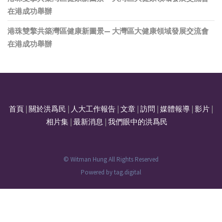
在港成功舉辦
港珠雙擎共築灣區健康新圖景— 大灣區大健康領域發展交流會
在港成功舉辦
首頁
|
關於洪爲民
|
人大工作報告
|
文章
|
訪問
|
媒體報導
|
影片
|
相片集
|
最新消息
|
我們眼中的洪爲民
© Witman Hung All Rights Reserved
Powered by
tag.digital