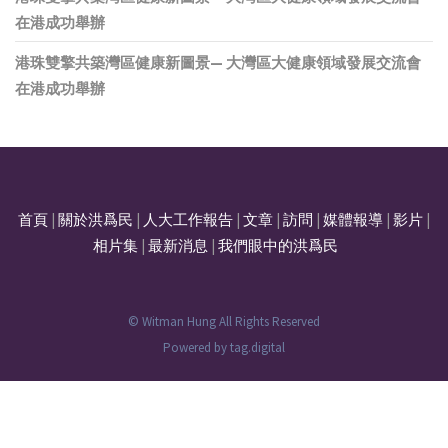
在港成功舉辦
港珠雙擎共築灣區健康新圖景— 大灣區大健康領域發展交流會
在港成功舉辦
首頁
|
關於洪爲民
|
人大工作報告
|
文章
|
訪問
|
媒體報導
|
影片
|
相片集
|
最新消息
|
我們眼中的洪爲民
© Witman Hung All Rights Reserved
Powered by
tag.digital