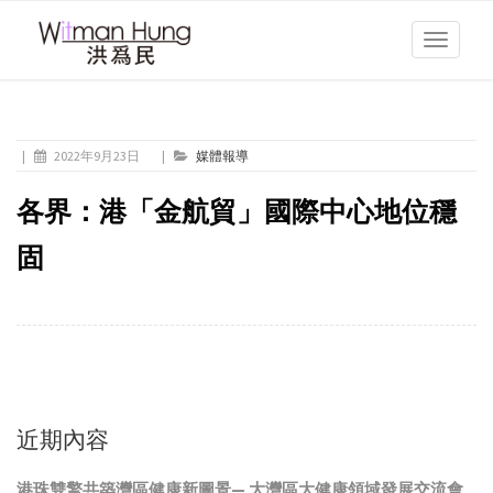
Toggle
navigati
|
2022年9月23日
|
媒體報導
各界：港「金航貿」國際中心地位穩
固
近期內容
港珠雙擎共築灣區健康新圖景— 大灣區大健康領域發展交流會