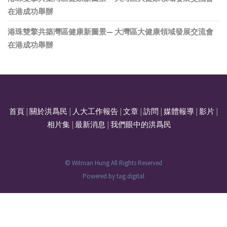
在港成功舉辦
港珠雙擎共築灣區健康新圖景— 大灣區大健康領域發展交流會
在港成功舉辦
首頁
|
關於洪爲民
|
人大工作報告
|
文章
|
訪問
|
媒體報導
|
影片
|
相片集
|
最新消息
|
我們眼中的洪爲民
© Witman Hung All Rights Reserved
Powered by
tag.digital