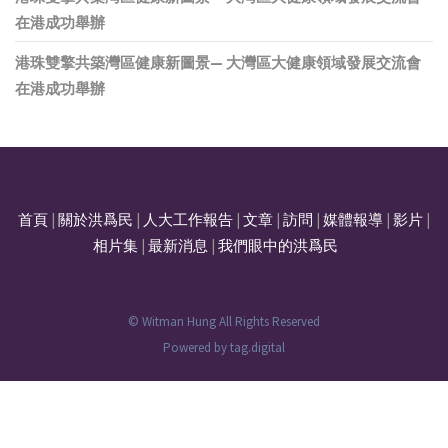
在港成功舉辦
港珠雙擎共築灣區健康新圖景— 大灣區大健康領域發展交流會
在港成功舉辦
首頁
|
關於洪爲民
|
人大工作報告
|
文章
|
訪問
|
媒體報導
|
影片
|
相片集
|
最新消息
|
我們眼中的洪爲民
© Witman Hung All Rights Reserved
Powered by
tag.digital