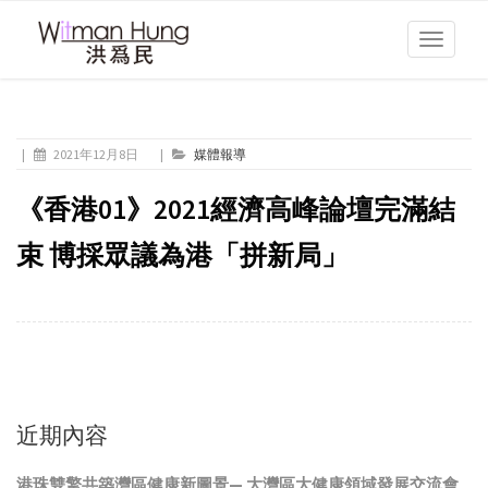
Toggle
navigati
|
2021年12月8日
|
媒體報導
《香港01》2021經濟高峰論壇完滿結
束 博採眾議為港「拼新局」
近期內容
港珠雙擎共築灣區健康新圖景— 大灣區大健康領域發展交流會