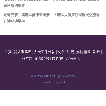
在港成功舉辦
港珠雙擎共築灣區健康新圖景— 大灣區大健康領域發展交流會
在港成功舉辦
首頁
|
關於洪爲民
|
人大工作報告
|
文章
|
訪問
|
媒體報導
|
影片
|
相片集
|
最新消息
|
我們眼中的洪爲民
© Witman Hung All Rights Reserved
Powered by
tag.digital