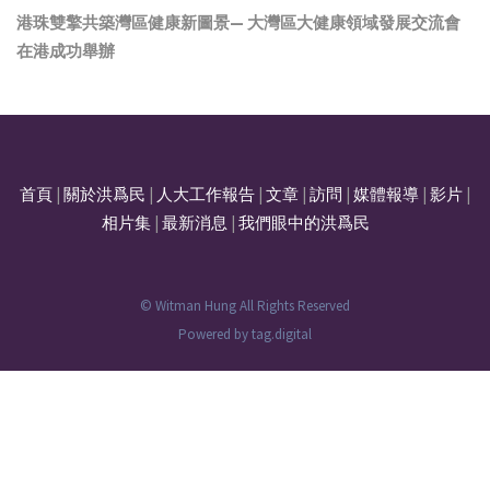
港珠雙擎共築灣區健康新圖景— 大灣區大健康領域發展交流會
在港成功舉辦
首頁
|
關於洪爲民
|
人大工作報告
|
文章
|
訪問
|
媒體報導
|
影片
|
相片集
|
最新消息
|
我們眼中的洪爲民
© Witman Hung All Rights Reserved
Powered by
tag.digital