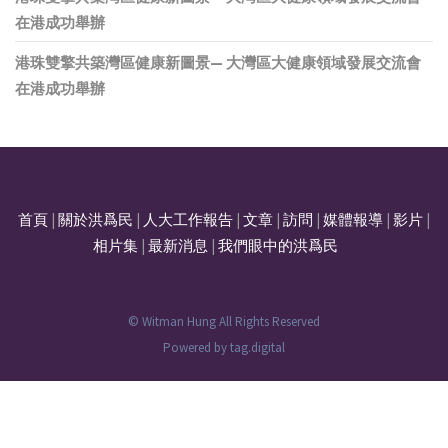
在港成功舉辦
港珠雙擎共築灣區健康新圖景— 大灣區大健康領域發展交流會
在港成功舉辦
首頁
|
關於洪爲民
|
人大工作報告
|
文章
|
訪問
|
媒體報導
|
影片
|
相片集
|
最新消息
|
我們眼中的洪爲民
© Witman Hung All Rights Reserved
Powered by
tag.digital