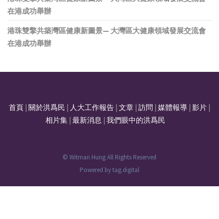
在港成功舉辦
港珠雙擎共築灣區健康新圖景— 大灣區大健康領域發展交流會
在港成功舉辦
首頁
|
關於洪爲民
|
人大工作報告
|
文章
|
訪問
|
媒體報導
|
影片
|
相片集
|
最新消息
|
我們眼中的洪爲民
© Witman Hung All Rights Reserved
Powered by
tag.digital