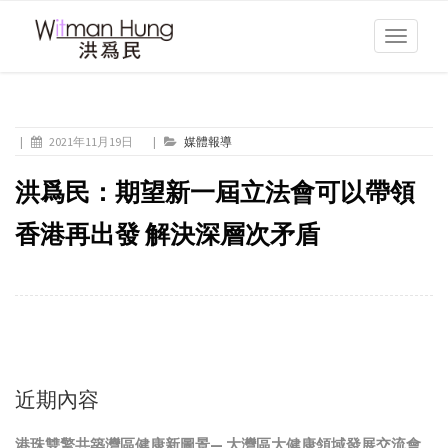
Toggle
navigati
|
2021年11月19日
|
媒體報導
洪爲民：期望新一屆立法會可以帶領
香港再出發 解決深層次矛盾
近期內容
港珠雙擎共築灣區健康新圖景— 大灣區大健康領域發展交流會